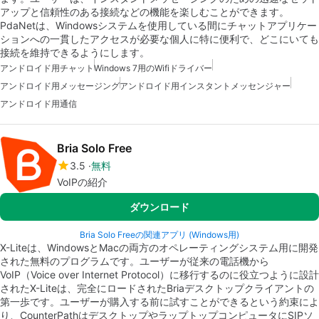
アップと信頼性のある接続などの機能を楽しむことができます。
PdaNetは、Windowsシステムを使用している間にチャットアプリケー
ションへの一貫したアクセスが必要な個人に特に便利で、どこにいても
接続を維持できるようにします。
アンドロイド用チャット
Windows 7用のWifiドライバー
アンドロイド用メッセージング
アンドロイド用インスタントメッセンジャー
アンドロイド用通信
Bria Solo Free
3.5
無料
VoIPの紹介
ダウンロード
Bria Solo Freeの関連アプリ (Windows用)
X-Liteは、WindowsとMacの両方のオペレーティングシステム用に開発
された無料のプログラムです。ユーザーが従来の電話機から
VoIP（Voice over Internet Protocol）に移行するのに役立つように設計
されたX-Liteは、完全にロードされたBriaデスクトップクライアントの
第一歩です。ユーザーが購入する前に試すことができるという約束によ
り、CounterPathはデスクトップやラップトップコンピュータにSIPソ