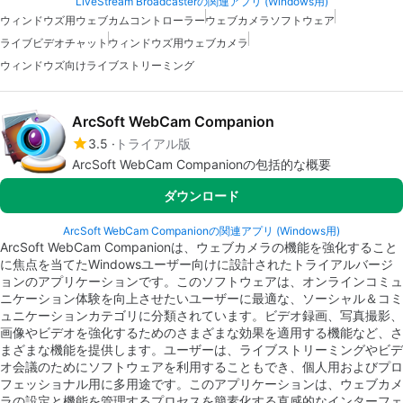
LiveStream Broadcasterの関連アプリ (Windows用)
ウィンドウズ用ウェブカムコントローラー
ウェブカメラソフトウェア
ライブビデオチャット
ウィンドウズ用ウェブカメラ
ウィンドウズ向けライブストリーミング
ArcSoft WebCam Companion
3.5
トライアル版
ArcSoft WebCam Companionの包括的な概要
ダウンロード
ArcSoft WebCam Companionの関連アプリ (Windows用)
ArcSoft WebCam Companionは、ウェブカメラの機能を強化すること
に焦点を当てたWindowsユーザー向けに設計されたトライアルバージ
ョンのアプリケーションです。このソフトウェアは、オンラインコミュ
ニケーション体験を向上させたいユーザーに最適な、ソーシャル＆コミ
ュニケーションカテゴリに分類されています。ビデオ録画、写真撮影、
画像やビデオを強化するためのさまざまな効果を適用する機能など、さ
まざまな機能を提供します。ユーザーは、ライブストリーミングやビデ
オ会議のためにソフトウェアを利用することもでき、個人用およびプロ
フェッショナル用に多用途です。このアプリケーションは、ウェブカメ
ラの設定と機能を管理するプロセスを簡素化する直感的なインターフェ