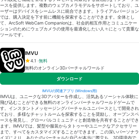
ースを提供します。複数のウェブカメラモデルをサポートしており、ユ
ーザーはデバイスをシームレスに統合できます。トライアルバージョン
では、購入決定を下す前に機能を探索することができます。全体とし
て、ArcSoft WebCam Companionは、社会的相互作用とコミュニケー
ションのためにウェブカメラの使用を最適化したい人々にとって貴重な
ツールです。
IMVU
4.1
無料
無料のオンライン3Dバーチャルワールド
ダウンロード
IMVUの関連アプリ (Windows用)
IMVUは、ユニークな3Dアバターを作成し、活気あるソーシャル体験に
飛び込むことができる無料のオンラインバーチャルワールドゲームで
す。インスタントメッセージングバーチャルユニバースとして開発され
ており、多様なチャットルームを探索することを奨励し、オープンスペ
ースを発見し、グローバルコミュニティと創造物を共有することができ
ます。IMVUでは、髪型や服装からタトゥーやユニークなアクセサリー
まで、すべてをカスタマイズすることができます。この深いパーソナラ
イズにより、あなたのバーチャルな自己が本当に際立ち、3D環境内で