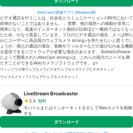
ダウンロード
AlterCamの関連アプリ (Windows用)
ビデオ通話を行うことは、社会化とコミュニケーションの時代において
前例のないことではありません。 。実際、他の場所への移動が非常に
簡単になり、低速のインターネット接続が以前ほど一般的ではなくなっ
たため、かなり普及しています。プロのビデオ通話の場合、人々は明ら
かにユーザーに高品質のウェブカメラ strong>を持たせたいと思うでし
ょうが、個人の通話の場合、装飾やフィルターなどの遊び心のある機能
を提供できるソフトウェアが必要な場合があります。 BolideSoftware
によって開発されたAlterCam strong>は、これらの両方のニーズを満
たすことができるWebカメラソフトウェアです。 p>
ウィンドウズ用ウェブカメラビデオ
ウェブカメラ
ライブビデオチャット
ウェブカメラソフトウェア
ウェブカメラチャット
LiveStream Broadcaster
3.4
無料
モバイルまたはインターネットを介してWebカメラを制御
する
ダウンロード