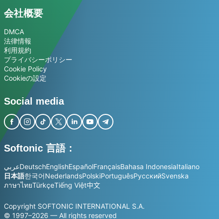
会社概要
DMCA
法律情報
利用規約
プライバシーポリシー
Cookie Policy
Cookieの設定
Social media
Softonic 言語：
عربي
Deutsch
English
Español
Français
Bahasa Indonesia
Italiano
日本語
한국어
Nederlands
Polski
Português
Русский
Svenska
ภาษาไทย
Türkçe
Tiếng Việt
中文
Copyright SOFTONIC INTERNATIONAL S.A.
© 1997–2026 — All rights reserved