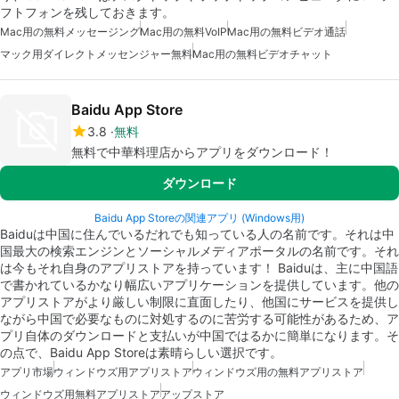
フトフォンを残しておきます。
Mac用の無料メッセージング
Mac用の無料VoIP
Mac用の無料ビデオ通話
マック用ダイレクトメッセンジャー無料
Mac用の無料ビデオチャット
Baidu App Store
3.8
無料
無料で中華料理店からアプリをダウンロード！
ダウンロード
Baidu App Storeの関連アプリ (Windows用)
Baiduは中国に住んでいるだれでも知っている人の名前です。それは中
国最大の検索エンジンとソーシャルメディアポータルの名前です。それ
は今もそれ自身のアプリストアを持っています！ Baiduは、主に中国語
で書かれているかなり幅広いアプリケーションを提供しています。他の
アプリストアがより厳しい制限に直面したり、他国にサービスを提供し
ながら中国で必要なものに対処するのに苦労する可能性があるため、ア
プリ自体のダウンロードと支払いが中国ではるかに簡単になります。そ
の点で、Baidu App Storeは素晴らしい選択です。
アプリ市場
ウィンドウズ用アプリストア
ウィンドウズ用の無料アプリストア
ウィンドウズ用無料アプリストア
アップストア